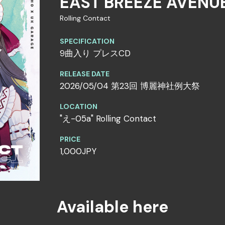
EAST BREEZE AVENU
Rolling Contact
SPECIFICATION
9曲入り プレスCD
RELEASE DATE
2026/05/04 第23回 博麗神社例大祭
LOCATION
"え-05a" Rolling Contact
PRICE
1,000JPY
Available here