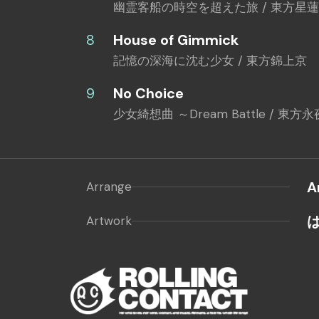
幽霊客船の時空を超えた旅 / 東方星
House of Gimmick
記憶の深海に沈む少女 / 東方錦上京
No Choice
少女綺想曲 ～Dream Battle / 東方
A
Arrange
Artwork