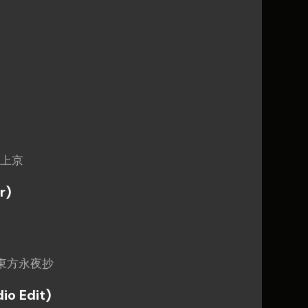
錦上京
r)
 / 東方永夜抄
io Edit)